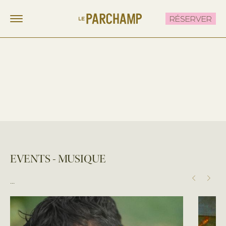
RÉSERVER
LE PARCHAMP
FR
EN
CHAMBRES
RESTAURANT & BRUNCH
LE ROOFTOP
ÉVÈNEMENTS
OFFRES
EVENTS - MUSIQUE
CONTACT
...