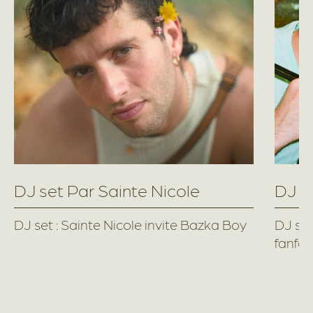
DJ set Par Sainte Nicole
DJ s
DJ set : Sainte Nicole invite Bazka Boy
DJ set
fanfa