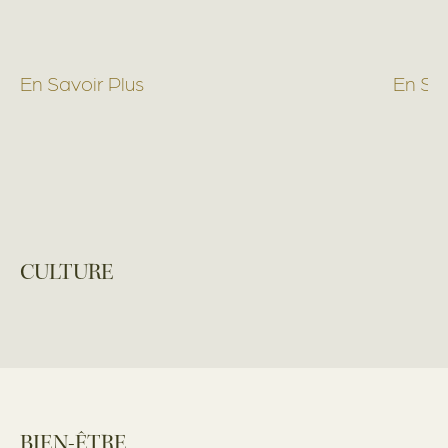
En Savoir Plus
En Sav
CULTURE
BIEN-ÊTRE