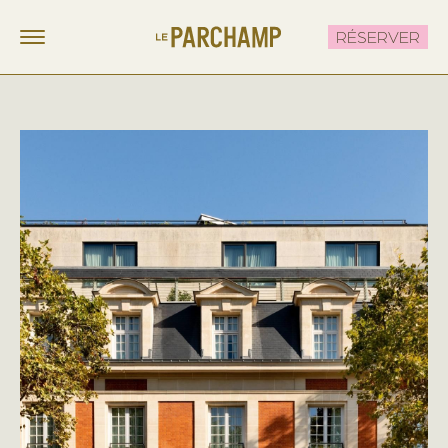
RÉSERVER
LE PARCHAMP
FR
EN
CHAMBRES
RESTAURANT & BRUNCH
LE ROOFTOP
ÉVÈNEMENTS
OFFRES
CONTACT