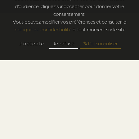
d’audience. cliquez sur accepter pour donner votre
consentement.
Vous pouvez modifier vos préférences et consulter la
politique de confidentialité
à tout moment sur le site
J'accepte
Je refuse
✎ Personnaliser